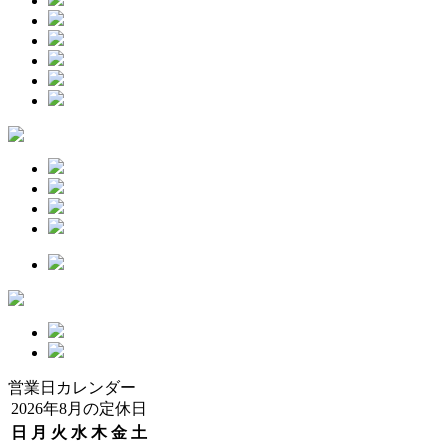
営業日カレンダー
2026年8月の定休日
日
月
火
水
木
金
土