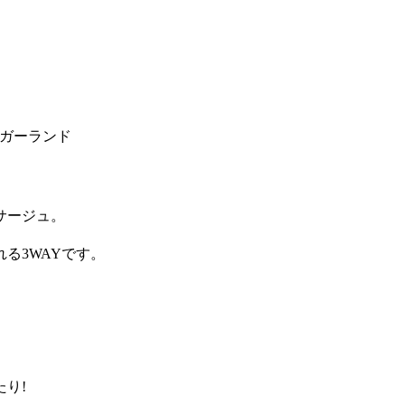
ガーランド
サージュ。
る3WAYです。
り!