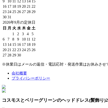
9
10
11
12
13
14
15
16
17
18
19
20
21
22
23
24
25
26
27
28
29
30
31
2026年9月の定休日
日
月
火
水
木
金
土
1
2
3
4
5
6
7
8
9
10
11
12
13
14
15
16
17
18
19
20
21
22
23
24
25
26
27
28
29
30
※休業日はメールの返信・電話応対・発送作業はお休みさせ
会社概要
プライバシーポリシー
コスモスとベリーグリーンのヘッドドレス(髪飾り)2