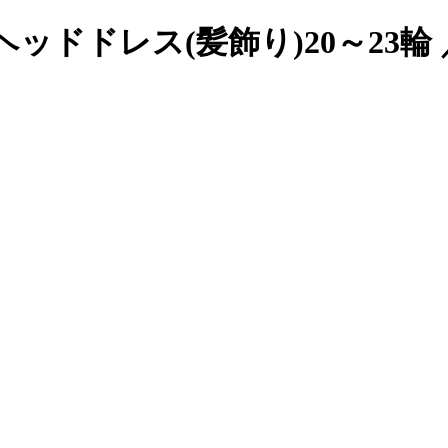
ス(髪飾り)20～23輪 ／ fla