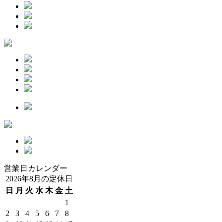
営業日カレンダー
2026年8月の定休日
日
月
火
水
木
金
土
1
2
3
4
5
6
7
8