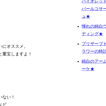
バイオレッ
パールコサ
ュ★
憧れの純白
ディング★
プリザーブ
いにオススメ。
ラワーの時
と重宝しますよ！
純白のアー
ーケ★
いない！
など