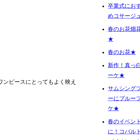
卒業式にお
めコサージ
春のお花畑
★
春のお花★
新作！真っ
ーケ★
ワンピースにとってもよく映え
サムシング
ーにブルー
ケ★
春のイベン
に！コバル