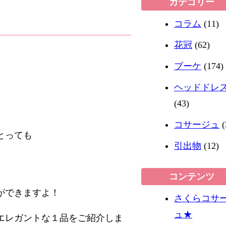
カテゴリー
コラム
(11)
花冠
(62)
ブーケ
(174)
ヘッドドレ
(43)
コサージュ
(
とっても
引出物
(12)
コンテンツ
ができますよ！
さくらコサ
ュ★
エレガントな１品をご紹介しま