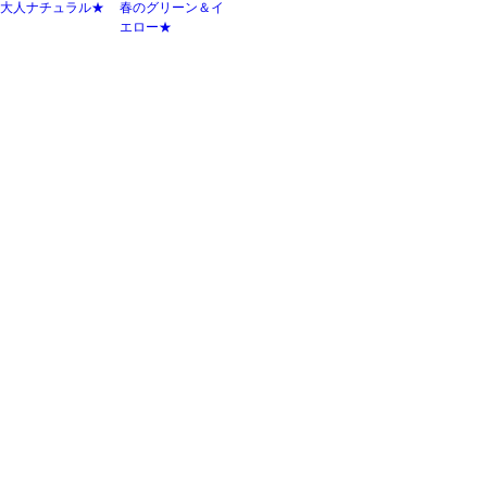
大人ナチュラル★
春のグリーン＆イ
エロー★