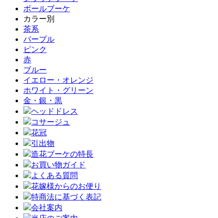
ボールブーケ
カラー別
茶系
パープル
ピンク
赤
ブルー
イエロー・オレンジ
ホワイト・グリーン
金・銀・黒
ヘッドドレス
コサージュ
花冠
引出物
造花ブーケの特長
お買い物ガイド
よくある質問
花嫁様からのお便り
特商法に基づく表記
会社案内