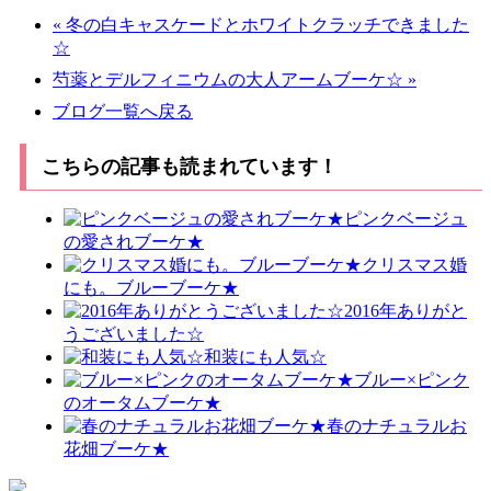
« 冬の白キャスケードとホワイトクラッチできました
☆
芍薬とデルフィニウムの大人アームブーケ☆ »
ブログ一覧へ戻る
こちらの記事も読まれています！
ピンクベージュ
の愛されブーケ★
クリスマス婚
にも。ブルーブーケ★
2016年ありがと
うございました☆
和装にも人気☆
ブルー×ピンク
のオータムブーケ★
春のナチュラルお
花畑ブーケ★